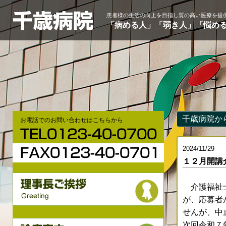
患者様の生活の向上を目指し質の高い医療を提
「病める人」「弱き人」「悩め
千歳病院か
お電話でのお問い合わせはこちらから
2024/11/29
１２月開講
介護福祉士
が、応募者
せんが、中
次回令和７