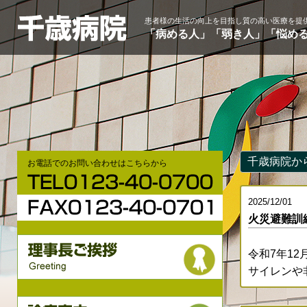
患者様の生活の向上を目指し質の高い医療を提
「病める人」「弱き人」「悩め
千歳病院か
お電話でのお問い合わせはこちらから
2025/12/01
火災避難訓
令和7年12
サイレンや