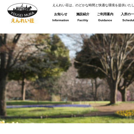
えんれい荘は、のどかな時間と快適な環境を提供いた
お知らせ
施設紹介
ご利用案内
入所の一
Information
Facility
Guidance
Schedu