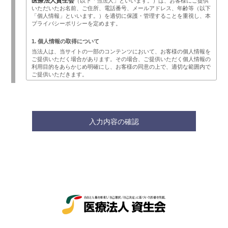
医療法人資生会
（以下「当法人」といいます。）は、お客様にご提供
いただいたお名前、ご住所、電話番号、メールアドレス、年齢等（以下
「個人情報」といいます。）を適切に保護・管理することを重視し、本
プライバシーポリシーを定めます。
1. 個人情報の取得について
当法人は、当サイトの一部のコンテンツにおいて、お客様の個人情報を
ご提供いただく場合があります。その場合、ご提供いただく個人情報の
利用目的をあらかじめ明確にし、お客様の同意の上で、適切な範囲内で
ご提供いただきます。
2. 個人情報の管理について
当法人は、不正なアクセスや情報の紛失、破綻、改竄、漏洩等が生じぬ
よう安全管理を徹底します。業務の一部として、個人情報の取り扱いを
業者へ委託する場合がありますが、秘密保持契約を結んだ上で、委託業
者の監督は、当社が責任をもって行います。また、前記以外では法令に
基く手続きを経て、司法関係機関等からの要請があった場合を除いて
は、第三者に開示することは一切ありません。
3. 個人情報の利用について
当法人は、取得等の際に示した利用目的の範囲内で、かつ業務の遂行上
必要な限度内で、個人情報を利用します。個人情報の取り扱いを第三者
に委託する場合は、当該第三者に秘密を厳守するよう契約を締結し、そ
の責任の所在を明確にし、個人情報の安全管理のために必要かつ適切な
監督を行います。
4. 個人情報の第三者提供について
当法人は、以下に定める場合を除き、原則として個人情報を第三者に提