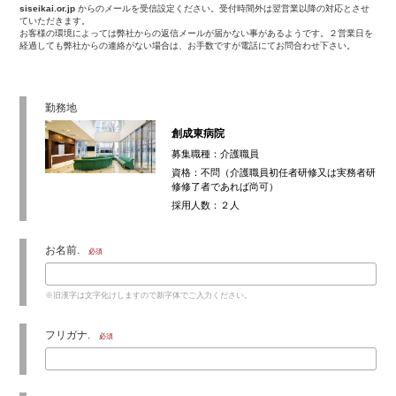
siseikai.or.jp
からのメールを受信設定ください。受付時間外は翌営業以降の対応とさせ
ていただきます。
お客様の環境によっては弊社からの返信メールが届かない事があるようです。２営業日を
経過しても弊社からの連絡がない場合は、お手数ですが電話にてお問合わせ下さい。
勤務地
創成東病院
募集職種：介護職員
資格：不問（介護職員初任者研修又は実務者研
修修了者であれば尚可）
採用人数：２人
お名前.
必須
※旧漢字は文字化けしますので新字体でご入力ください。
フリガナ.
必須